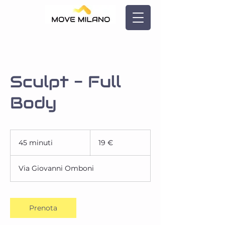
Sculpt - Full
Body
19
euro
45 minuti
4
19 €
5
m
Via Giovanni Omboni
i
n
u
t
Prenota
i